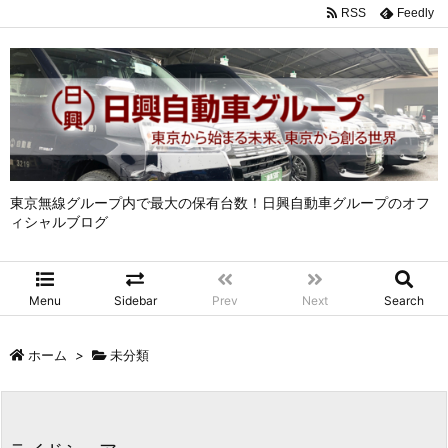
RSS
Feedly
東京無線グループ内で最大の保有台数！日興自動車グループのオフ
ィシャルブログ
Menu
Sidebar
Prev
Next
Search
ホーム
>
未分類