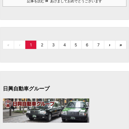
記事を読む
あけましておめでとうございます
«
‹
1
2
3
4
5
6
7
›
»
日興自動車グループ