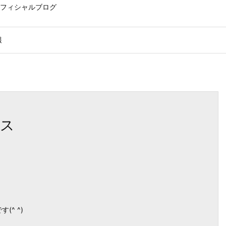
フィシャルブログ
報
マス
^ ^)