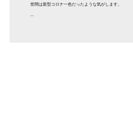
世間は新型コロナ一色だったような気がします。
...