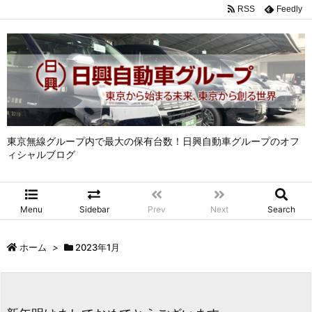
RSS
Feedly
東京無線グループ内で最大の保有台数！日興自動車グループのオフ
ィシャルブログ
Menu
Sidebar
Prev
Next
Search
ホーム
>
2023年1月