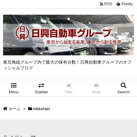
RSS
Feedly
東京無線グループ内で最大の保有台数！日興自動車グループのオフ
ィシャルブログ
Menu
Sidebar
Prev
Next
Search
ホーム
>
nikkotaxi