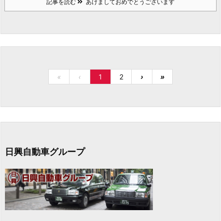
記事を読む
あけましておめでとうございます
«
‹
1
2
›
»
日興自動車グループ