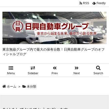
RSS
Feedly
東京無線グループ内で最大の保有台数！日興自動車グループのオフ
ィシャルブログ
Menu
Sidebar
Prev
Next
Search
ホーム
>
未分類