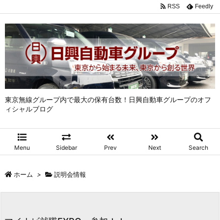
RSS
Feedly
東京無線グループ内で最大の保有台数！日興自動車グループのオフ
ィシャルブログ
Menu
Sidebar
Prev
Next
Search
ホーム
>
説明会情報