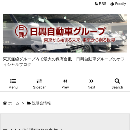
RSS
Feedly
東京無線グループ内で最大の保有台数！日興自動車グループのオフ
ィシャルブログ
Menu
Sidebar
Prev
Next
Search
ホーム
>
説明会情報